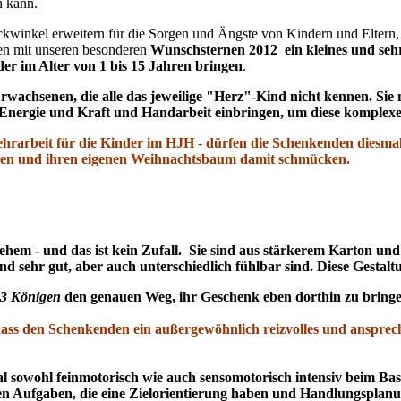
n kann.
winkel erweitern für die Sorgen und Ängste von Kindern und Eltern, a
ten mit unseren besonderen
Wunschsternen 2012 ein kleines und seh
 im Alter von 1 bis 15 Jahren bringen
.
Erwachsenen, die alle das jeweilige "Herz"-Kind nicht kennen. 
he Energie und Kraft und Handarbeit einbringen, um diese komplex
ehrarbeit für die Kinder im HJH - dürfen die Schenkenden diesmal
alten und ihren eigenen Weihnachtsbaum damit schmücken.
em - und das ist kein Zufall. Sie sind aus stärkerem Karton und g
d sehr gut, aber auch unterschiedlich fühlbar sind. Diese Gestaltu
 3 Königen
den genauen Weg, ihr Geschenk eben dorthin zu bringen
dass den Schenkenden ein außergewöhnlich reizvolles und ansprech
 sowohl feinmotorisch wie auch sensomotorisch intensiv beim Baste
hen Aufgaben, die eine Zielorientierung haben und Handlungspla