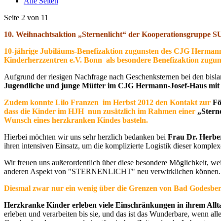
Alle Seiten
Seite 2 von 11
10. Weihnachtsaktion „Sternenlicht“
der Kooperationsgrup
10-jährige Jubiläums-Benefizaktion
zugunsten des CJG Hermann
Kinderherzzentren e.V. Bonn als besondere Benefizaktion zugu
Aufgrund der riesigen Nachfrage nach Geschenksternen bei den bisl
Jugendliche und junge Mütter im CJG Hermann-Josef-Haus mit
Zudem konnte Lilo Franzen im Herbst 2012 den Kontakt zur
Fö
dass die Kinder im HJH nun zusätzlich im Rahmen einer
„Stern
Wunsch eines herzkranken Kindes basteln.
Hierbei möchten wir uns sehr herzlich bedanken bei
Frau Dr. Herbe
ihren intensiven Einsatz, um die komplizierte Logistik dieser komple
Wir freuen uns außerordentlich über diese besondere Möglichkeit, wei
anderen Aspekt von "STERNENLICHT" neu verwirklichen können.
Diesmal zwar nur ein wenig über die Grenzen von Bad Godesberg 
Herzkranke Kinder erleben viele Einschränkungen in ihrem Allt
erleben und verarbeiten bis sie, und das ist das Wunderbare, wenn al