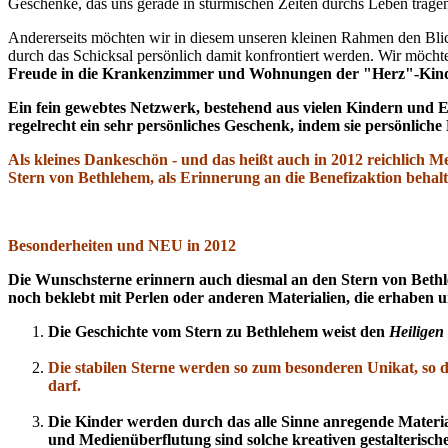
Geschenke, das uns gerade in stürmischen Zeiten durchs Leben trage
Andererseits möchten wir in diesem unseren kleinen Rahmen den Blick
durch das Schicksal persönlich damit konfrontiert werden. Wir möch
Freude in die Krankenzimmer und Wohnungen der "Herz"-Kinder
Ein fein gewebtes Netzwerk, bestehend aus vielen Kindern und 
regelrecht ein sehr persönliches Geschenk, indem sie persönlic
Als kleines Dankeschön - und das heißt auch in 2012 reichlich M
Stern von Bethlehem, als Erinnerung an die Benefizaktion beh
Besonderheiten und NEU in 2012
Die Wunschsterne erinnern auch diesmal an den Stern von Bethleh
noch beklebt mit Perlen oder anderen Materialien, die erhaben un
Die Geschichte vom Stern zu Bethlehem weist den
Heiligen
Die stabilen Sterne werden so zum besonderen Unikat, so 
darf.
Die Kinder werden durch das alle Sinne anregende Material
und Medienüberflutung sind solche kreativen gestalterisc