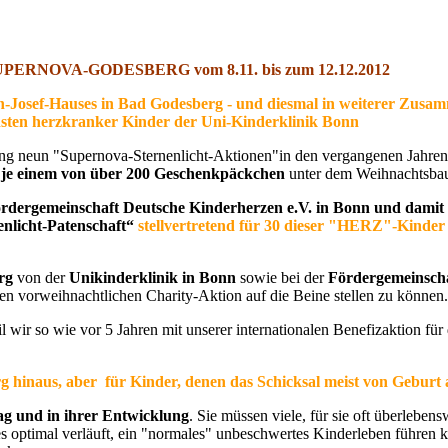
pe SUPERNOVA-GODESBERG
vom 8.11. bis zum 12.12.2012
-Josef-Hauses in Bad Godesberg
- und diesmal in weiterer Zusa
nsten herzkranker Kinder der Uni-Kinderklinik Bonn
ang neun "Supernova-Sternenlicht-Aktionen"in den vergangenen Jahre
 je einem von über 200 Geschenkpäckchen
unter dem Weihnachtsba
rdergemeinschaft Deutsche Kinderherzen e.V. in Bonn und damit 
enlicht-Patenschaft“
stellvertretend für 30 dieser "HERZ"-Kinder
rg
von der
Unikinderklinik in Bonn
sowie bei der
Fördergemeinscha
xen vorweihnachtlichen Charity-Aktion auf die Beine stellen zu können.
l wir so wie vor 5 Jahren mit unserer internationalen Benefizaktion für
hinaus, aber für Kinder, denen das Schicksal meist von Geburt a
ag und in ihrer Entwicklung
. Sie müssen viele, für sie oft überlebe
les optimal verläuft, ein "normales" unbeschwertes Kinderleben führen k